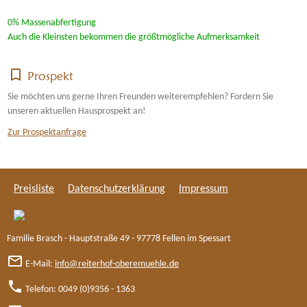
0% Massenabfertigung
Auch die Kleinsten bekommen die größtmögliche Aufmerksamkeit
bookmark_border
Prospekt
Sie möchten uns gerne Ihren Freunden weiterempfehlen? Fordern Sie
unseren aktuellen Hausprospekt an!
Zur Prospektanfrage
Preisliste
Datenschutzerklärung
Impressum
Familie Brasch - Hauptstraße 49 - 97778 Fellen im Spessart
mail_outline
E-Mail:
info@reiterhof-oberemuehle.de
phone
Telefon: 0049 (0)9356 - 1363